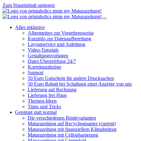
Zum Hauptinhalt springen
Alles inklusive
Allgemeines zur Vorgehensweise
Kurzinfo zur Datenaufbereitung
Layoutservice und Anleitung
Video-Tutorials
Gestaltungsvorlagen
Datei-Überprüfung 24/7
Korrekturabzüge
Support
50 Euro Gutschein für andere Drucksachen
50 Euro Rabatt bei Schaltung einer Anzeige von uns
Lieferung auf Rechnung
Lieferung frei Haus
Themen-Ideen
Tipps und Tricks
Gepimpt statt normal
Die verschiedenen Bindevarianten
Maturazeitung auf Recyclingpapier
(current)
Maturazeitung mit finanziellem Klimabeitrag
Maturazeitung mit Cellophanierung
Maturazeitung mit Centerfold