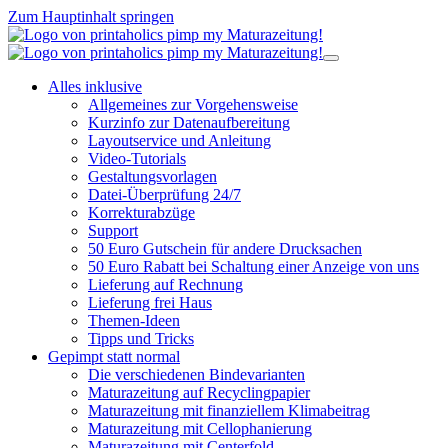
Zum Hauptinhalt springen
Alles inklusive
Allgemeines zur Vorgehensweise
Kurzinfo zur Datenaufbereitung
Layoutservice und Anleitung
Video-Tutorials
Gestaltungsvorlagen
Datei-Überprüfung 24/7
Korrekturabzüge
Support
50 Euro Gutschein für andere Drucksachen
50 Euro Rabatt bei Schaltung einer Anzeige von uns
Lieferung auf Rechnung
Lieferung frei Haus
Themen-Ideen
Tipps und Tricks
Gepimpt statt normal
Die verschiedenen Bindevarianten
Maturazeitung auf Recyclingpapier
Maturazeitung mit finanziellem Klimabeitrag
Maturazeitung mit Cellophanierung
Maturazeitung mit Centerfold