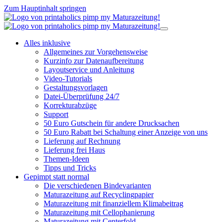
Zum Hauptinhalt springen
Alles inklusive
Allgemeines zur Vorgehensweise
Kurzinfo zur Datenaufbereitung
Layoutservice und Anleitung
Video-Tutorials
Gestaltungsvorlagen
Datei-Überprüfung 24/7
Korrekturabzüge
Support
50 Euro Gutschein für andere Drucksachen
50 Euro Rabatt bei Schaltung einer Anzeige von uns
Lieferung auf Rechnung
Lieferung frei Haus
Themen-Ideen
Tipps und Tricks
Gepimpt statt normal
Die verschiedenen Bindevarianten
Maturazeitung auf Recyclingpapier
Maturazeitung mit finanziellem Klimabeitrag
Maturazeitung mit Cellophanierung
Maturazeitung mit Centerfold